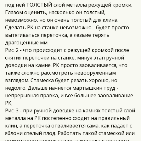
под ней ТОЛСТЫЙ слой металла режущей кромки.
Глазом оценить, насколько он толстый,
невозможно, но он очень толстый для клина.
Сделать РК на станке невозможно - будет просто
вытягиваться переточка, а лезвие терять
драгоценные мм.
Рис. 2 - что происходит с режущей кромкой после
снятия переточки на станке, минуя этап ручной
доводки на камне. РК просто заоваливается, что
также сложно рассмотреть невооруженным
взглядом. Стамеска будет резать хорошо, но
недолго. Дальше начнется мартышкин труд -
непрерывная правка, и все большее заоваливание
РК,
Рис. 3 - при ручной доводке на камнях толстый слой
металла на РК постепенно сходит на правильный
клин, а переточка отваливается сама, как падает с
яблони спелый плод. Работать такой стамеской или
ножом одно удовольствие, а доводка в процессе