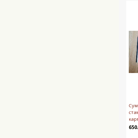
Сум
ста
кар
650