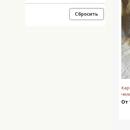
Сбросить
Кар
чел
От 