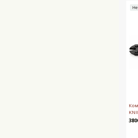
Не
Ком
KNI
380