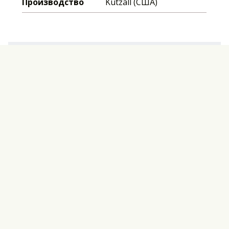
Производство
Kutzall (США)
Отзывы
Оставьте свой отзыв первым!
Оставить отзыв
Перед публикацией комментарии проходят
модерацию