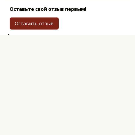
Оставьте свой отзыв первым!
Оставить отзыв
Перед публикацией комментарии проходят
модерацию
ОФЕРТА И ПОЛИТИКА
КОНФИДЕНЦИАЛЬНОСТИ
ПОЛЬЗОВАТЕЛЬСКОЕ СОГЛАШЕНИЕ
УСЛОВИЯ ОБМЕНА И ВОЗВРАТА