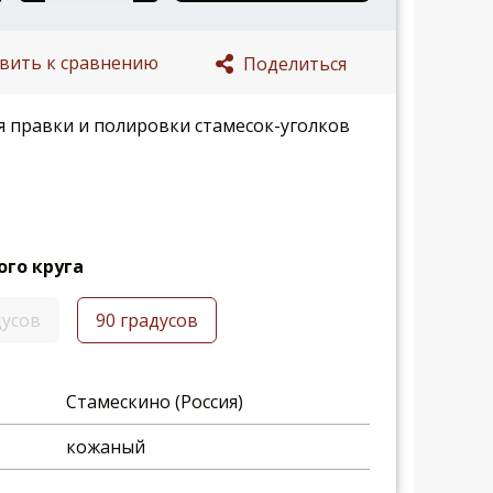
вить к сравнению
Поделиться
 правки и полировки стамесок-уголков
го круга
дусов
90 градусов
Стамескино (Россия)
кожаный