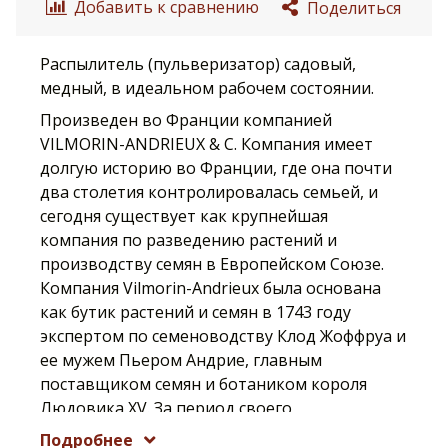
Добавить к сравнению
Поделиться
Распылитель (пульверизатор) садовый,
медный, в идеальном рабочем состоянии.
Произведен во Франции компанией
VILMORIN-ANDRIEUX & C. Компания имеет
долгую историю во Франции, где она почти
два столетия контролировалась семьей, и
сегодня существует как крупнейшая
компания по разведению растений и
производству семян в Европейском Союзе.
Компания Vilmorin-Andrieux была основана
как бутик растений и семян в 1743 году
экспертом по семеноводству Клод Жоффруа и
ее мужем Пьером Андрие, главным
поставщиком семян и ботаником короля
Людовика XV. За период своего
существования компания выпускала каталоги
Подробнее